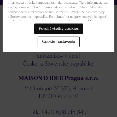
internetová stránka fungovala tak, ako očakávate. Tieto informácie vás
zvyčajne neidentifikujú priamo, vďaka nim však môžete získať viac
prispôsobený internetový obsah. Môžete si vybrať, že niektoré typy
súborov cookies nepovolíte. Po kliknutí na nadpisy rôznych kategórií
sa dozviete viac a zmeníte svoje predvolené nastavenia. Mali by ste
však vedieť, že blokovanie niektorých súborov cookies môže ovplyvniť
Povoliť všetky cookies
vašu skúsenosť so stránkou a služby, ktoré vám môžeme ponúknuť.
Kontakt
Viac informácií
.
Cookie nastavenia
Poskytujeme starostlivosť a servis pre
zákazníkov v celej
Českej a Slovenskej republike.
MAISON D IDEE Prague s.r.o.
V Chotejně 765/15, Hostivař
102 00 Praha 10
Tel.:
+420 608 718 349