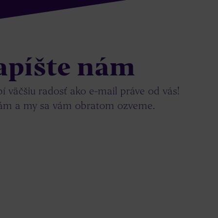
apíšte nám
 väčšiu radosť ako e-mail práve od vás!
nám a my sa vám obratom ozveme.