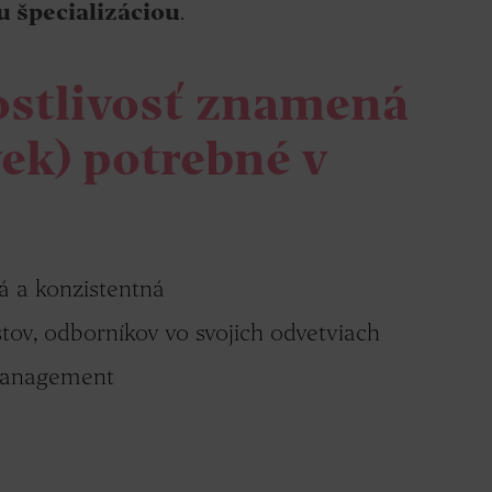
u špecializáciou
.
ostlivosť znamená
vek) potrebné v
ná a konzistentná
tov, odborníkov vo svojich odvetviach
 management