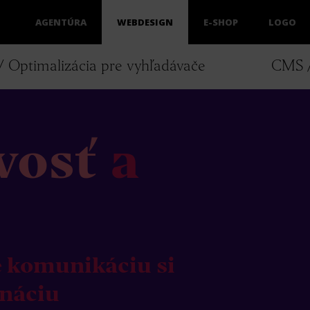
AGENTÚRA
WEBDESIGN
E-SHOP
LOGO
 Optimalizácia pre vyhľadávače
CMS /
vosť
a
ne komunikáciu si
náciu