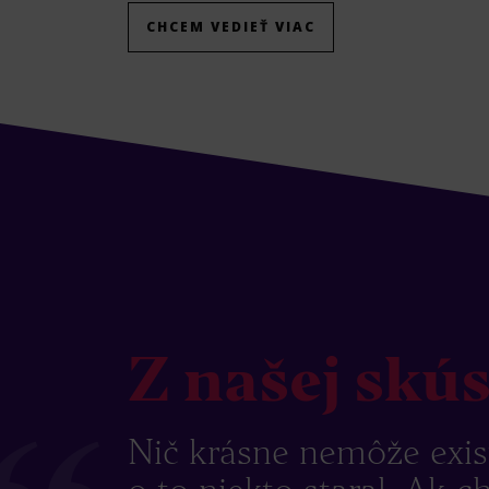
CHCEM VEDIEŤ VIAC
Z našej skú
Nič krásne nemôže exist