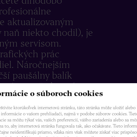
chcete dlhodobo
rofesionálne
le aktualizovaným
naň niekto chodil), je
lným servisom.
rafických prác
iel. Náročnejším
ší paušálny balík
 viac, než vlastné,
ormácie o súboroch cookies
bannery a neupravený
štívite ktorúkoľvek internetovú stránku, táto stránka môže uložiť alebo
 informácie o vašom prehliadači, najmä v podobe súborov cookies. Tiet
cie sa môžu týkať vás, vašich preferencií, vášho zariadenia alebo sa mô
na to, aby internetová stránka fungovala tak, ako očakávate. Tieto inform
čajne neidentifikujú priamo, vďaka nim však môžete získať viac prispôs