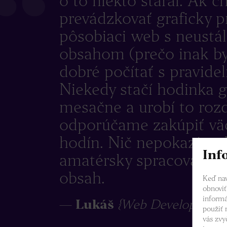
o to niekto staral. Ak 
prevádzkovať graficky p
pôsobiaci web s neustá
obsahom (prečo inak by 
dobré počítať s pravide
Niekedy stačí hodinka g
mesačne a urobí to rozd
odporúčame zakúpiť väč
hodín. Nič nepokazí web
Inf
amatérsky spracované 
obsah.
Keď nav
obnoviť
informá
Lukáš
{Web Developer}
použiť 
vás zvy