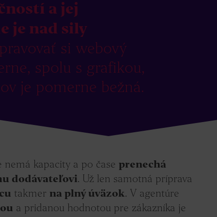
ností a jej
 je nad sily
pravovať si webový
rne, spolu s grafikou,
tov je pomerne bežná.
le nemá kapacity a po čase
prenechá
u dodávateľovi
. Už len samotná príprava
cu
takmer
na plný úväzok
. V agentúre
hou
a pridanou hodnotou pre zákazníka je