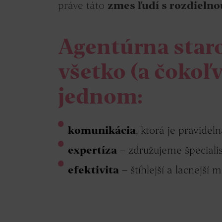
práve táto
zmes ľudí s rozdielno
Agentúrna star
všetko (a čokoľ
jednom:
komunikácia
, ktorá je pravidel
expertíza
– združujeme špecialis
efektivita
– štíhlejší a lacnejší