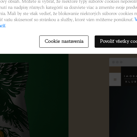
tový obsah. Môžete si vybrať, že niektoré typy súborov cookies nepovolít
nutí na nadpisy rôznych kategórií sa dozviete viac a zmeníte svoje predv
nia. Mali by ste však vedieť, že blokovanie niektorých súborov cookies
iť vašu skúsenosť so stránkou a služby, ktoré vám môžeme ponúknuť.
V
cií
.
Cookie nastavenia
Povoliť všetky co