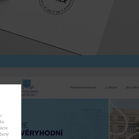
o
žu
ácie
obený