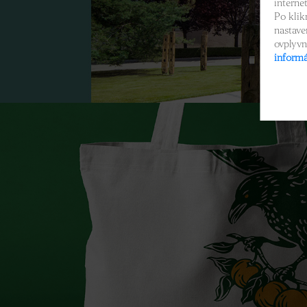
interne
Po klik
nastave
ovplyvn
informá