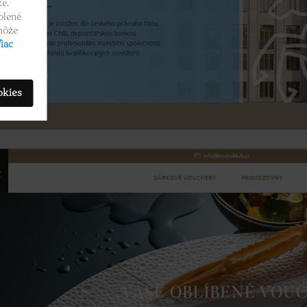
e.
olené
 môže
iac
okies