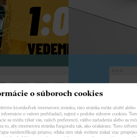
ormácie o súboroch cookies
štívite ktorúkoľvek internetovú stránku, táto stránka môže uložiť alebo
 informácie o vašom prehliadači, najmä v podobe súborov cookies. Tiet
cie sa môžu týkať vás, vašich preferencií, vášho zariadenia alebo sa mô
na to, aby internetová stránka fungovala tak, ako očakávate. Tieto inform
čajne neidentifikujú priamo, vďaka nim však môžete získať viac prispôs