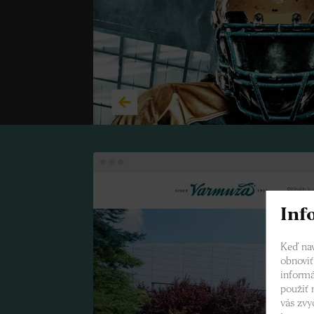
Inf
Keď nav
obnoviť
informá
použiť 
vás zvy