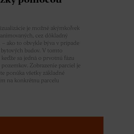
ložky pomocou
vizualizácie je možné akýmkoľvek
 animovaných, cez dôkladný
 – ako to obvykle býva v prípade
i bytových budov. V tomto
, keďže sa jedná o prvotnú fázu
 pozemkov. Zobrazenie parciel je
ite ponúka všetky základné
ím na konkrétnu parcelu