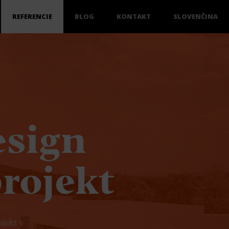
REFERENCIE
BLOG
KONTAKT
SLOVENČINA
sign
projekt
ojekt v