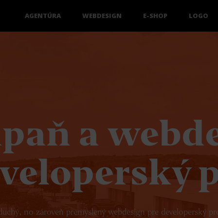
AGENTÚRA
WEBDESIGN
E-SHOP
LOGO
paň a webde
veloperský 
uchý, no zároveň premyslený webdesign pre developerský pr