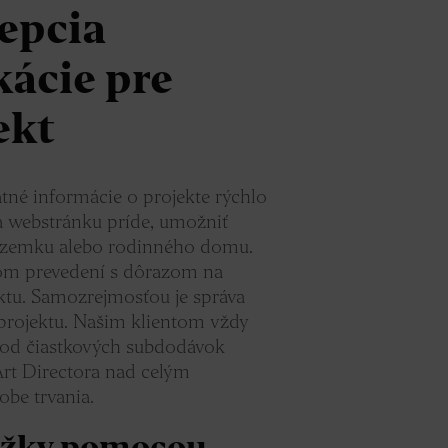
epcia
ácie pre
ekt
né informácie o projekte rýchlo
 webstránku príde, umožniť
pozemku alebo rodinného domu.
om prevedení s dôrazom na
ktu. Samozrejmosťou je správa
 projektu. Našim klientom vždy
l od čiastkových subdodávok
Art Directora nad celým
obe trvania.