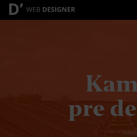
Kam
pre de
Jednod