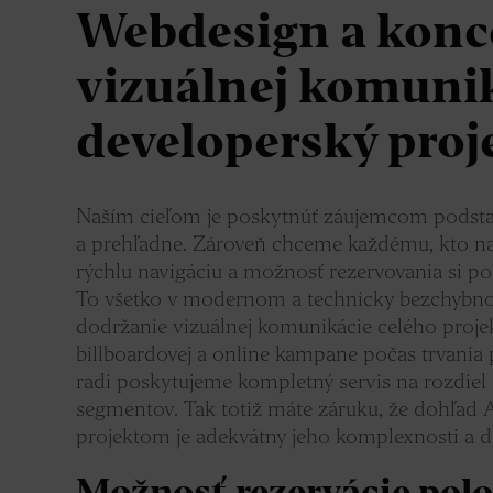
Webdesign a konc
vizuálnej komunik
developerský proj
Naším cieľom je poskytnúť záujemcom podstat
a prehľadne. Zároveň chceme každému, kto na
rýchlu navigáciu a možnosť rezervovania si 
To všetko v modernom a technicky bezchybn
dodržanie vizuálnej komunikácie celého proje
billboardovej a online kampane počas trvania
radi poskytujeme kompletný servis na rozdie
segmentov. Tak totiž máte záruku, že dohľad 
projektom je adekvátny jeho komplexnosti a d