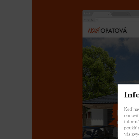
Inf
Keď nav
obnoviť
informá
použiť 
vás zvy