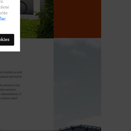
e.
olené
 môže
iac
okies