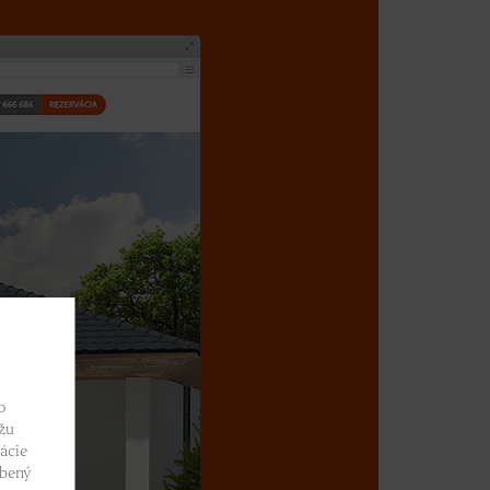
o
žu
ácie
obený