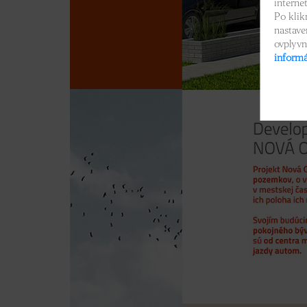
interne
Po klik
nastave
ovplyvn
informá