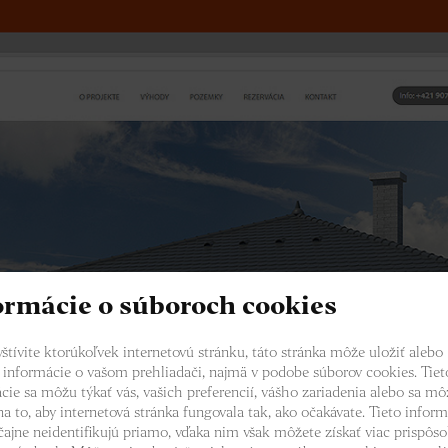
ormácie o súboroch cookies
štívite ktorúkoľvek internetovú stránku, táto stránka môže uložiť alebo
 informácie o vašom prehliadači, najmä v podobe súborov cookies. Tiet
cie sa môžu týkať vás, vašich preferencií, vášho zariadenia alebo sa mô
na to, aby internetová stránka fungovala tak, ako očakávate. Tieto inform
čajne neidentifikujú priamo, vďaka nim však môžete získať viac prispôs