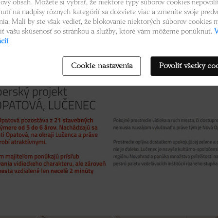
tový obsah. Môžete si vybrať, že niektoré typy súborov cookies nepovolít
nutí na nadpisy rôznych kategórií sa dozviete viac a zmeníte svoje predv
nia. Mali by ste však vedieť, že blokovanie niektorých súborov cookies
iť vašu skúsenosť so stránkou a služby, ktoré vám môžeme ponúknuť.
V
cií
.
Cookie nastavenia
Povoliť všetky co