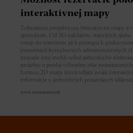
Možnosť rezervácie po
interaktívnej mapy
Zobrazenie projektu cez interaktívne mapy a 
spôsobom. Od 3D náhľadov, statických alebo
vstup do interiérov až k prístupu k pôdorysom
prezentácií komplexných administratívnych č
prípade sme zvolili veľmi jednoduché riešenie
projektu a predaj výhradne ešte nezastavaných
formou 2D mapy ktorá vďaka svojej interaktiv
informácie o jednotlivých pozemkoch kliknut
www.novaopatova.sk